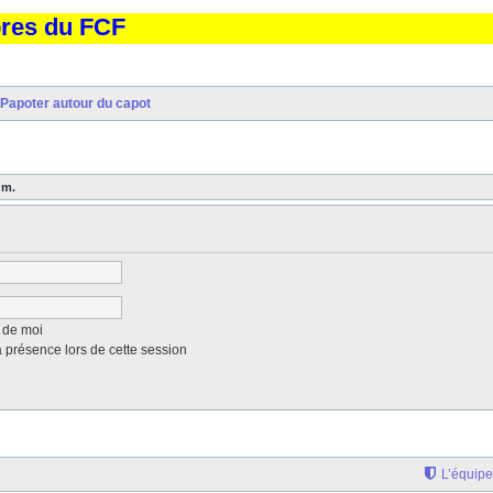
bres du FCF
Papoter autour du capot
um.
 de moi
présence lors de cette session
L’équipe