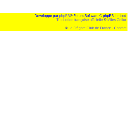
Développé par
phpBB
® Forum Software © phpBB Limited
Traduction française officielle
©
Miles Cellar
©
Le Frégate Club de France
-
Contact
lution de 1024x768 et parametres d'affichage pas defaut de votre navigateur" faut bien trouver