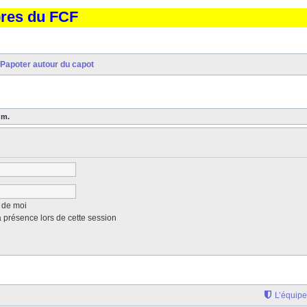
bres du FCF
Papoter autour du capot
um.
 de moi
présence lors de cette session
L’équipe