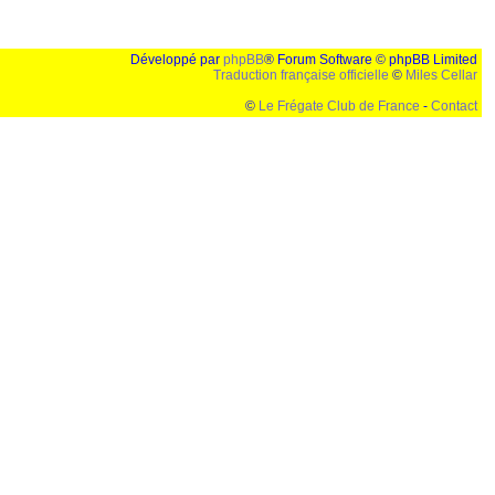
Développé par
phpBB
® Forum Software © phpBB Limited
Traduction française officielle
©
Miles Cellar
©
Le Frégate Club de France
-
Contact
lution de 1024x768 et parametres d'affichage pas defaut de votre navigateur" faut bien trouver