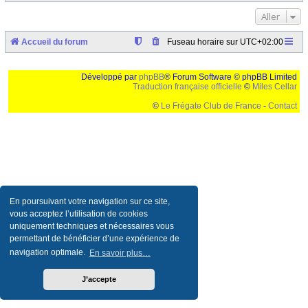
Aller
Accueil du forum
Fuseau horaire sur
UTC+02:00
Développé par
phpBB
® Forum Software © phpBB Limited
Traduction française officielle
©
Miles Cellar
©
Le Frégate Club de France
-
Contact
Ceci est un texte de remplissage qui n'a pour but que forcer l'elargissement de la div page...
Ben oui, quand on veut pas d'un "site optimise pour une resolution de 1024x768 et
parametres d'affichage pas defaut de votre navigateur" faut bien trouver des paliatifs !
En poursuivant votre navigation sur ce site,
vous acceptez l’utilisation de cookies
uniquement techniques et nécessaires vous
permettant de bénéficier d’une expérience de
navigation optimale.
En savoir plus…
J’accepte