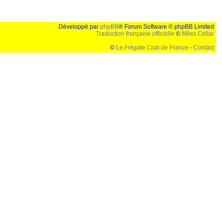
Développé par
phpBB
® Forum Software © phpBB Limited
Traduction française officielle
©
Miles Cellar
©
Le Frégate Club de France
-
Contact
lution de 1024x768 et parametres d'affichage pas defaut de votre navigateur" faut bien trouver