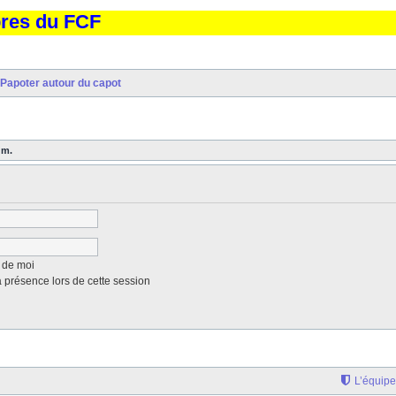
bres du FCF
Papoter autour du capot
um.
 de moi
présence lors de cette session
L’équipe