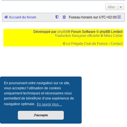
Aller
Accueil du forum
Fuseau horaire sur
UTC+02:00
Développé par
phpBB
® Forum Software © phpBB Limited
Traduction française officielle
©
Miles Cellar
©
Le Frégate Club de France
-
Contact
Ceci est un texte de remplissage qui n'a pour but que forcer l'elargissement de la div page...
Ben oui, quand on veut pas d'un "site optimise pour une resolution de 1024x768 et
parametres d'affichage pas defaut de votre navigateur" faut bien trouver des paliatifs !
En poursuivant votre navigation sur ce site,
vous acceptez l’utilisation de cookies
uniquement techniques et nécessaires vous
permettant de bénéficier d’une expérience de
navigation optimale.
En savoir plus…
J’accepte