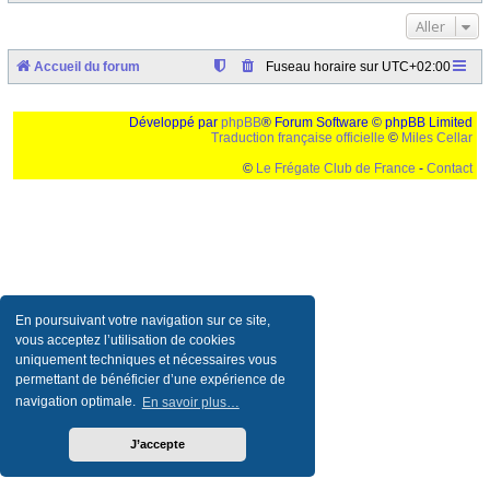
Aller
Accueil du forum
Fuseau horaire sur
UTC+02:00
Développé par
phpBB
® Forum Software © phpBB Limited
Traduction française officielle
©
Miles Cellar
©
Le Frégate Club de France
-
Contact
Ceci est un texte de remplissage qui n'a pour but que forcer l'elargissement de la div page...
Ben oui, quand on veut pas d'un "site optimise pour une resolution de 1024x768 et
parametres d'affichage pas defaut de votre navigateur" faut bien trouver des paliatifs !
En poursuivant votre navigation sur ce site,
vous acceptez l’utilisation de cookies
uniquement techniques et nécessaires vous
permettant de bénéficier d’une expérience de
navigation optimale.
En savoir plus…
J’accepte