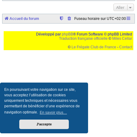
Aller
Accueil du forum
Fuseau horaire sur
UTC+02:00
Développé par
phpBB
® Forum Software © phpBB Limited
Traduction française officielle
©
Miles Cellar
©
Le Frégate Club de France
-
Contact
Ceci est un texte de remplissage qui n'a pour but que forcer l'elargissement de la div page...
Ben oui, quand on veut pas d'un "site optimise pour une resolution de 1024x768 et
parametres d'affichage pas defaut de votre navigateur" faut bien trouver des paliatifs !
En poursuivant votre navigation sur ce site,
vous acceptez l’utilisation de cookies
uniquement techniques et nécessaires vous
permettant de bénéficier d’une expérience de
navigation optimale.
En savoir plus…
J’accepte