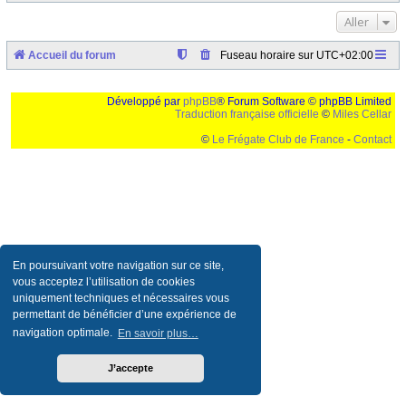
Aller
Accueil du forum
Fuseau horaire sur
UTC+02:00
Développé par
phpBB
® Forum Software © phpBB Limited
Traduction française officielle
©
Miles Cellar
©
Le Frégate Club de France
-
Contact
Ceci est un texte de remplissage qui n'a pour but que forcer l'elargissement de la div page...
Ben oui, quand on veut pas d'un "site optimise pour une resolution de 1024x768 et
parametres d'affichage pas defaut de votre navigateur" faut bien trouver des paliatifs !
En poursuivant votre navigation sur ce site,
vous acceptez l’utilisation de cookies
uniquement techniques et nécessaires vous
permettant de bénéficier d’une expérience de
navigation optimale.
En savoir plus…
J’accepte