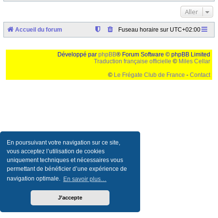
Aller
Accueil du forum
Fuseau horaire sur
UTC+02:00
Développé par
phpBB
® Forum Software © phpBB Limited
Traduction française officielle
©
Miles Cellar
©
Le Frégate Club de France
-
Contact
Ceci est un texte de remplissage qui n'a pour but que forcer l'elargissement de la div page...
Ben oui, quand on veut pas d'un "site optimise pour une resolution de 1024x768 et
parametres d'affichage pas defaut de votre navigateur" faut bien trouver des paliatifs !
En poursuivant votre navigation sur ce site,
vous acceptez l’utilisation de cookies
uniquement techniques et nécessaires vous
permettant de bénéficier d’une expérience de
navigation optimale.
En savoir plus…
J’accepte