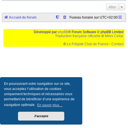
Aller
Accueil du forum
Fuseau horaire sur
UTC+02:00
Développé par
phpBB
® Forum Software © phpBB Limited
Traduction française officielle
©
Miles Cellar
©
Le Frégate Club de France
-
Contact
Ceci est un texte de remplissage qui n'a pour but que forcer l'elargissement de la div page...
Ben oui, quand on veut pas d'un "site optimise pour une resolution de 1024x768 et
parametres d'affichage pas defaut de votre navigateur" faut bien trouver des paliatifs !
En poursuivant votre navigation sur ce site,
vous acceptez l’utilisation de cookies
uniquement techniques et nécessaires vous
permettant de bénéficier d’une expérience de
navigation optimale.
En savoir plus…
J’accepte