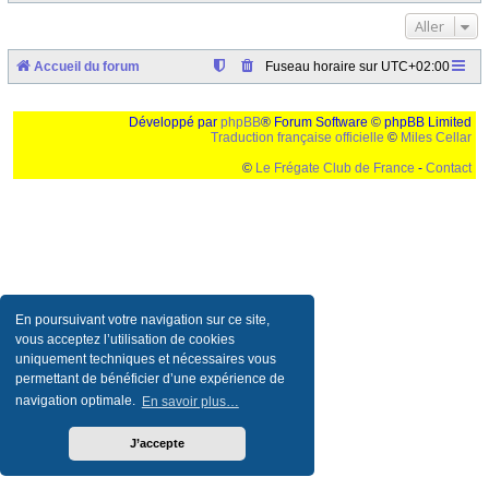
Aller
Accueil du forum
Fuseau horaire sur
UTC+02:00
Développé par
phpBB
® Forum Software © phpBB Limited
Traduction française officielle
©
Miles Cellar
©
Le Frégate Club de France
-
Contact
Ceci est un texte de remplissage qui n'a pour but que forcer l'elargissement de la div page...
Ben oui, quand on veut pas d'un "site optimise pour une resolution de 1024x768 et
parametres d'affichage pas defaut de votre navigateur" faut bien trouver des paliatifs !
En poursuivant votre navigation sur ce site,
vous acceptez l’utilisation de cookies
uniquement techniques et nécessaires vous
permettant de bénéficier d’une expérience de
navigation optimale.
En savoir plus…
J’accepte