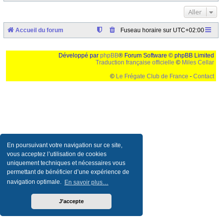
Aller
Accueil du forum
Fuseau horaire sur
UTC+02:00
Développé par
phpBB
® Forum Software © phpBB Limited
Traduction française officielle
©
Miles Cellar
©
Le Frégate Club de France
-
Contact
Ceci est un texte de remplissage qui n'a pour but que forcer l'elargissement de la div page...
Ben oui, quand on veut pas d'un "site optimise pour une resolution de 1024x768 et
parametres d'affichage pas defaut de votre navigateur" faut bien trouver des paliatifs !
En poursuivant votre navigation sur ce site,
vous acceptez l’utilisation de cookies
uniquement techniques et nécessaires vous
permettant de bénéficier d’une expérience de
navigation optimale.
En savoir plus…
J’accepte