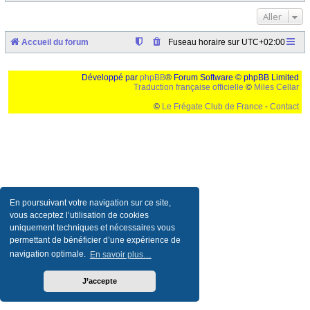
Aller
Accueil du forum
Fuseau horaire sur
UTC+02:00
Développé par
phpBB
® Forum Software © phpBB Limited
Traduction française officielle
©
Miles Cellar
©
Le Frégate Club de France
-
Contact
Ceci est un texte de remplissage qui n'a pour but que forcer l'elargissement de la div page...
Ben oui, quand on veut pas d'un "site optimise pour une resolution de 1024x768 et
parametres d'affichage pas defaut de votre navigateur" faut bien trouver des paliatifs !
En poursuivant votre navigation sur ce site,
vous acceptez l’utilisation de cookies
uniquement techniques et nécessaires vous
permettant de bénéficier d’une expérience de
navigation optimale.
En savoir plus…
J’accepte