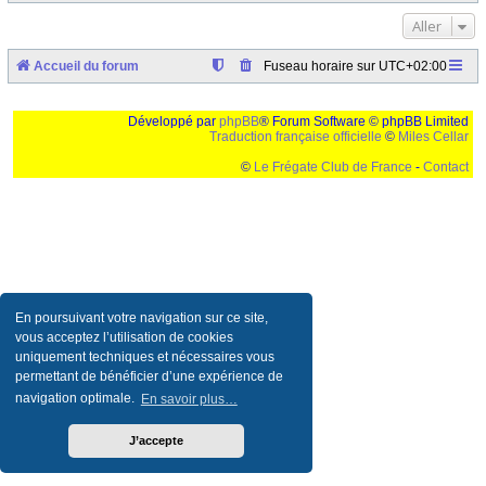
Aller
Accueil du forum
Fuseau horaire sur
UTC+02:00
Développé par
phpBB
® Forum Software © phpBB Limited
Traduction française officielle
©
Miles Cellar
©
Le Frégate Club de France
-
Contact
Ceci est un texte de remplissage qui n'a pour but que forcer l'elargissement de la div page...
Ben oui, quand on veut pas d'un "site optimise pour une resolution de 1024x768 et
parametres d'affichage pas defaut de votre navigateur" faut bien trouver des paliatifs !
En poursuivant votre navigation sur ce site,
vous acceptez l’utilisation de cookies
uniquement techniques et nécessaires vous
permettant de bénéficier d’une expérience de
navigation optimale.
En savoir plus…
J’accepte