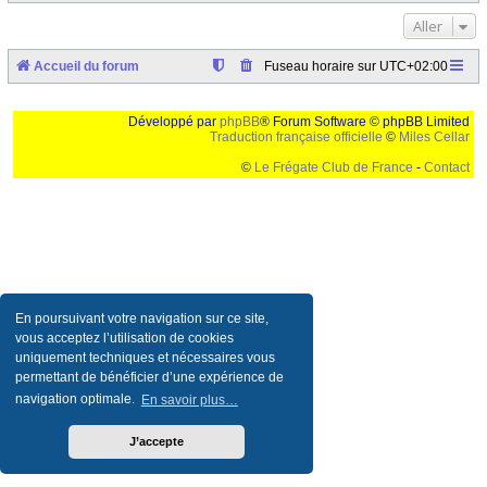
Aller
Accueil du forum
Fuseau horaire sur
UTC+02:00
Développé par
phpBB
® Forum Software © phpBB Limited
Traduction française officielle
©
Miles Cellar
©
Le Frégate Club de France
-
Contact
Ceci est un texte de remplissage qui n'a pour but que forcer l'elargissement de la div page...
Ben oui, quand on veut pas d'un "site optimise pour une resolution de 1024x768 et
parametres d'affichage pas defaut de votre navigateur" faut bien trouver des paliatifs !
En poursuivant votre navigation sur ce site,
vous acceptez l’utilisation de cookies
uniquement techniques et nécessaires vous
permettant de bénéficier d’une expérience de
navigation optimale.
En savoir plus…
J’accepte