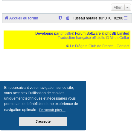
Aller
Accueil du forum
Fuseau horaire sur
UTC+02:00
Développé par
phpBB
® Forum Software © phpBB Limited
Traduction française officielle
©
Miles Cellar
©
Le Frégate Club de France
-
Contact
Ceci est un texte de remplissage qui n'a pour but que forcer l'elargissement de la div page...
Ben oui, quand on veut pas d'un "site optimise pour une resolution de 1024x768 et
parametres d'affichage pas defaut de votre navigateur" faut bien trouver des paliatifs !
En poursuivant votre navigation sur ce site,
vous acceptez l’utilisation de cookies
uniquement techniques et nécessaires vous
permettant de bénéficier d’une expérience de
navigation optimale.
En savoir plus…
J’accepte