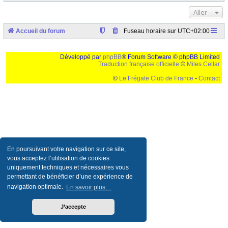
Aller
Accueil du forum
Fuseau horaire sur
UTC+02:00
Développé par
phpBB
® Forum Software © phpBB Limited
Traduction française officielle
©
Miles Cellar
©
Le Frégate Club de France
-
Contact
Ceci est un texte de remplissage qui n'a pour but que forcer l'elargissement de la div page...
Ben oui, quand on veut pas d'un "site optimise pour une resolution de 1024x768 et
parametres d'affichage pas defaut de votre navigateur" faut bien trouver des paliatifs !
En poursuivant votre navigation sur ce site,
vous acceptez l’utilisation de cookies
uniquement techniques et nécessaires vous
permettant de bénéficier d’une expérience de
navigation optimale.
En savoir plus…
J’accepte