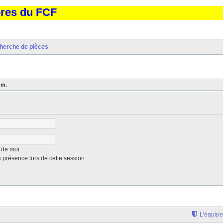
bres du FCF
herche de pièces
um.
 de moi
présence lors de cette session
L’équipe