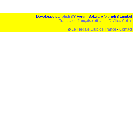
Développé par
phpBB
® Forum Software © phpBB Limited
Traduction française officielle
©
Miles Cellar
©
Le Frégate Club de France
-
Contact
lution de 1024x768 et parametres d'affichage pas defaut de votre navigateur" faut bien trouver