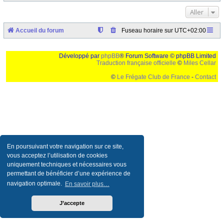
Aller
Accueil du forum
Fuseau horaire sur
UTC+02:00
Développé par
phpBB
® Forum Software © phpBB Limited
Traduction française officielle
©
Miles Cellar
©
Le Frégate Club de France
-
Contact
Ceci est un texte de remplissage qui n'a pour but que forcer l'elargissement de la div page...
Ben oui, quand on veut pas d'un "site optimise pour une resolution de 1024x768 et
parametres d'affichage pas defaut de votre navigateur" faut bien trouver des paliatifs !
En poursuivant votre navigation sur ce site,
vous acceptez l’utilisation de cookies
uniquement techniques et nécessaires vous
permettant de bénéficier d’une expérience de
navigation optimale.
En savoir plus…
J’accepte