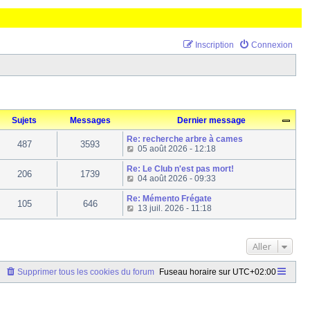
Inscription
Connexion
Sujets
Messages
Dernier message
Re: recherche arbre à cames
487
3593
C
05 août 2026 - 12:18
o
n
Re: Le Club n'est pas mort!
206
1739
s
C
04 août 2026 - 09:33
u
o
l
n
Re: Mémento Frégate
105
646
t
s
C
13 juil. 2026 - 11:18
e
u
o
r
l
n
l
t
s
e
Aller
e
u
d
r
l
e
l
t
Supprimer tous les cookies du forum
Fuseau horaire sur
UTC+02:00
r
e
e
n
d
r
i
e
l
e
r
e