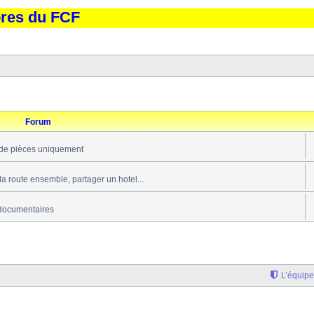
bres du FCF
Forum
de pièces uniquement
 la route ensemble, partager un hotel...
documentaires
L’équipe