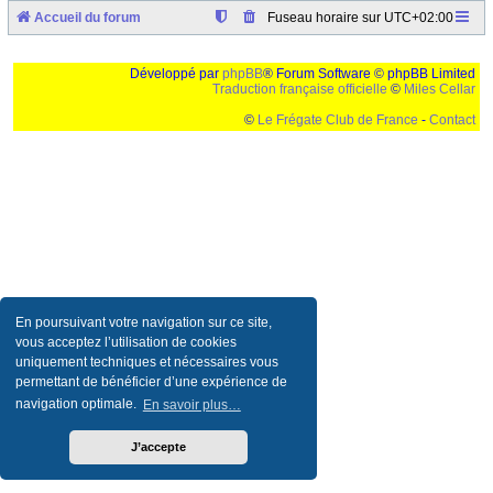
Accueil du forum
Fuseau horaire sur
UTC+02:00
Développé par
phpBB
® Forum Software © phpBB Limited
Traduction française officielle
©
Miles Cellar
©
Le Frégate Club de France
-
Contact
Ceci est un texte de remplissage qui n'a pour but que forcer l'elargissement de la div page...
Ben oui, quand on veut pas d'un "site optimise pour une resolution de 1024x768 et
parametres d'affichage pas defaut de votre navigateur" faut bien trouver des paliatifs !
En poursuivant votre navigation sur ce site,
vous acceptez l’utilisation de cookies
uniquement techniques et nécessaires vous
permettant de bénéficier d’une expérience de
navigation optimale.
En savoir plus…
J’accepte