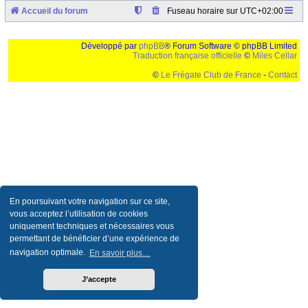
Accueil du forum
Fuseau horaire sur
UTC+02:00
Développé par
phpBB
® Forum Software © phpBB Limited
Traduction française officielle
©
Miles Cellar
©
Le Frégate Club de France
-
Contact
Ceci est un texte de remplissage qui n'a pour but que forcer l'elargissement de la div page...
Ben oui, quand on veut pas d'un "site optimise pour une resolution de 1024x768 et
parametres d'affichage pas defaut de votre navigateur" faut bien trouver des paliatifs !
En poursuivant votre navigation sur ce site,
vous acceptez l’utilisation de cookies
uniquement techniques et nécessaires vous
permettant de bénéficier d’une expérience de
navigation optimale.
En savoir plus…
J’accepte