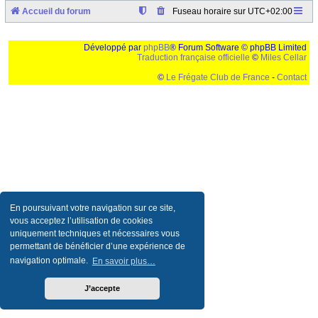
Accueil du forum
Fuseau horaire sur
UTC+02:00
Développé par
phpBB
® Forum Software © phpBB Limited
Traduction française officielle
©
Miles Cellar
©
Le Frégate Club de France
-
Contact
Ceci est un texte de remplissage qui n'a pour but que forcer l'elargissement de la div page...
Ben oui, quand on veut pas d'un "site optimise pour une resolution de 1024x768 et
parametres d'affichage pas defaut de votre navigateur" faut bien trouver des paliatifs !
En poursuivant votre navigation sur ce site,
vous acceptez l’utilisation de cookies
uniquement techniques et nécessaires vous
permettant de bénéficier d’une expérience de
navigation optimale.
En savoir plus…
J’accepte