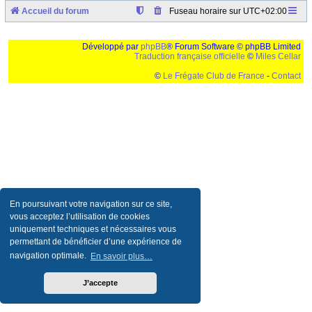
Accueil du forum
Fuseau horaire sur
UTC+02:00
Développé par
phpBB
® Forum Software © phpBB Limited
Traduction française officielle
©
Miles Cellar
©
Le Frégate Club de France
-
Contact
Ceci est un texte de remplissage qui n'a pour but que forcer l'elargissement de la div page...
Ben oui, quand on veut pas d'un "site optimise pour une resolution de 1024x768 et
parametres d'affichage pas defaut de votre navigateur" faut bien trouver des paliatifs !
En poursuivant votre navigation sur ce site,
vous acceptez l’utilisation de cookies
uniquement techniques et nécessaires vous
permettant de bénéficier d’une expérience de
navigation optimale.
En savoir plus…
J’accepte