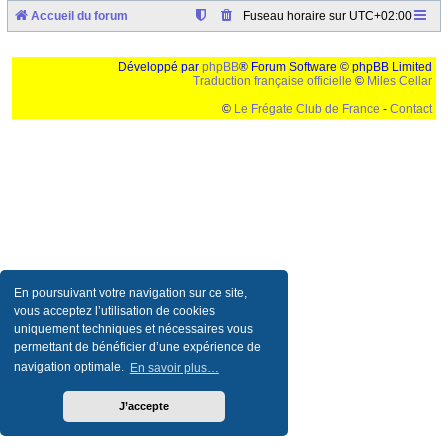
Accueil du forum
Fuseau horaire sur
UTC+02:00
Développé par
phpBB
® Forum Software © phpBB Limited
Traduction française officielle
©
Miles Cellar
©
Le Frégate Club de France
-
Contact
Ceci est un texte de remplissage qui n'a pour but que forcer l'elargissement de la div page...
Ben oui, quand on veut pas d'un "site optimise pour une resolution de 1024x768 et
parametres d'affichage pas defaut de votre navigateur" faut bien trouver des paliatifs !
En poursuivant votre navigation sur ce site,
vous acceptez l’utilisation de cookies
uniquement techniques et nécessaires vous
permettant de bénéficier d’une expérience de
navigation optimale.
En savoir plus…
J’accepte