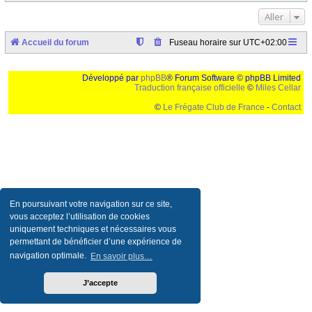
Aller
Accueil du forum
Fuseau horaire sur
UTC+02:00
Développé par
phpBB
® Forum Software © phpBB Limited
Traduction française officielle
©
Miles Cellar
©
Le Frégate Club de France
-
Contact
Ceci est un texte de remplissage qui n'a pour but que forcer l'elargissement de la div page...
Ben oui, quand on veut pas d'un "site optimise pour une resolution de 1024x768 et
parametres d'affichage pas defaut de votre navigateur" faut bien trouver des paliatifs !
En poursuivant votre navigation sur ce site,
vous acceptez l’utilisation de cookies
uniquement techniques et nécessaires vous
permettant de bénéficier d’une expérience de
navigation optimale.
En savoir plus…
J’accepte