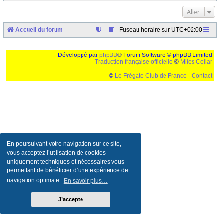
Aller
Accueil du forum
Fuseau horaire sur
UTC+02:00
Développé par
phpBB
® Forum Software © phpBB Limited
Traduction française officielle
©
Miles Cellar
©
Le Frégate Club de France
-
Contact
Ceci est un texte de remplissage qui n'a pour but que forcer l'elargissement de la div page...
Ben oui, quand on veut pas d'un "site optimise pour une resolution de 1024x768 et
parametres d'affichage pas defaut de votre navigateur" faut bien trouver des paliatifs !
En poursuivant votre navigation sur ce site,
vous acceptez l’utilisation de cookies
uniquement techniques et nécessaires vous
permettant de bénéficier d’une expérience de
navigation optimale.
En savoir plus…
J’accepte