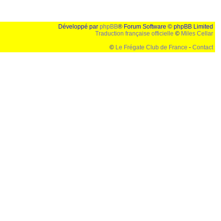
Développé par
phpBB
® Forum Software © phpBB Limited
Traduction française officielle
©
Miles Cellar
©
Le Frégate Club de France
-
Contact
lution de 1024x768 et parametres d'affichage pas defaut de votre navigateur" faut bien trouver