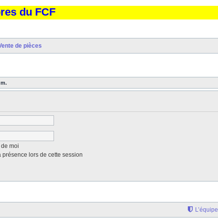
bres du FCF
Vente de pièces
um.
 de moi
présence lors de cette session
L’équipe