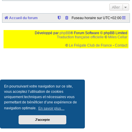
Aller
Accueil du forum
Fuseau horaire sur
UTC+02:00
Développé par
phpBB
® Forum Software © phpBB Limited
Traduction française officielle
©
Miles Cellar
©
Le Frégate Club de France
-
Contact
Ceci est un texte de remplissage qui n'a pour but que forcer l'elargissement de la div page...
Ben oui, quand on veut pas d'un "site optimise pour une resolution de 1024x768 et
parametres d'affichage pas defaut de votre navigateur" faut bien trouver des paliatifs !
En poursuivant votre navigation sur ce site,
vous acceptez l’utilisation de cookies
uniquement techniques et nécessaires vous
permettant de bénéficier d’une expérience de
navigation optimale.
En savoir plus…
J’accepte