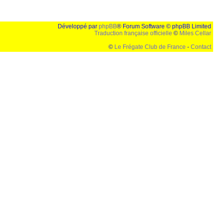
Développé par
phpBB
® Forum Software © phpBB Limited
Traduction française officielle
©
Miles Cellar
©
Le Frégate Club de France
-
Contact
lution de 1024x768 et parametres d'affichage pas defaut de votre navigateur" faut bien trouver