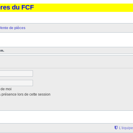
bres du FCF
Vente de pièces
um.
 de moi
présence lors de cette session
L’équipe