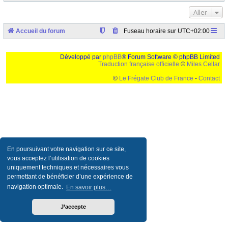
Aller
Accueil du forum
Fuseau horaire sur
UTC+02:00
Développé par
phpBB
® Forum Software © phpBB Limited
Traduction française officielle
©
Miles Cellar
©
Le Frégate Club de France
-
Contact
Ceci est un texte de remplissage qui n'a pour but que forcer l'elargissement de la div page...
Ben oui, quand on veut pas d'un "site optimise pour une resolution de 1024x768 et
parametres d'affichage pas defaut de votre navigateur" faut bien trouver des paliatifs !
En poursuivant votre navigation sur ce site,
vous acceptez l’utilisation de cookies
uniquement techniques et nécessaires vous
permettant de bénéficier d’une expérience de
navigation optimale.
En savoir plus…
J’accepte