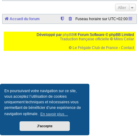
Aller
Accueil du forum
Fuseau horaire sur
UTC+02:00
Développé par
phpBB
® Forum Software © phpBB Limited
Traduction française officielle
©
Miles Cellar
©
Le Frégate Club de France
-
Contact
Ceci est un texte de remplissage qui n'a pour but que forcer l'elargissement de la div page...
Ben oui, quand on veut pas d'un "site optimise pour une resolution de 1024x768 et
parametres d'affichage pas defaut de votre navigateur" faut bien trouver des paliatifs !
En poursuivant votre navigation sur ce site,
vous acceptez l’utilisation de cookies
uniquement techniques et nécessaires vous
permettant de bénéficier d’une expérience de
navigation optimale.
En savoir plus…
J’accepte