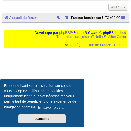
Aller
Accueil du forum
Fuseau horaire sur
UTC+02:00
Développé par
phpBB
® Forum Software © phpBB Limited
Traduction française officielle
©
Miles Cellar
©
Le Frégate Club de France
-
Contact
Ceci est un texte de remplissage qui n'a pour but que forcer l'elargissement de la div page...
Ben oui, quand on veut pas d'un "site optimise pour une resolution de 1024x768 et
parametres d'affichage pas defaut de votre navigateur" faut bien trouver des paliatifs !
En poursuivant votre navigation sur ce site,
vous acceptez l’utilisation de cookies
uniquement techniques et nécessaires vous
permettant de bénéficier d’une expérience de
navigation optimale.
En savoir plus…
J’accepte