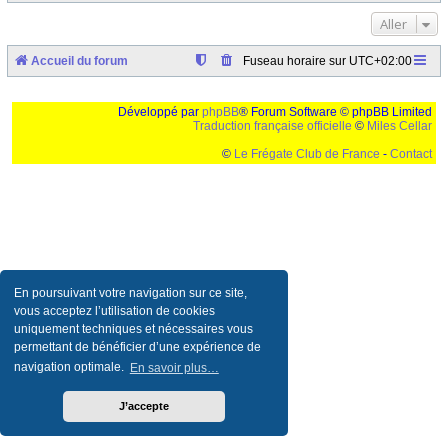
Aller
Accueil du forum
Fuseau horaire sur
UTC+02:00
Développé par
phpBB
® Forum Software © phpBB Limited
Traduction française officielle
©
Miles Cellar
©
Le Frégate Club de France
-
Contact
Ceci est un texte de remplissage qui n'a pour but que forcer l'elargissement de la div page...
Ben oui, quand on veut pas d'un "site optimise pour une resolution de 1024x768 et
parametres d'affichage pas defaut de votre navigateur" faut bien trouver des paliatifs !
En poursuivant votre navigation sur ce site,
vous acceptez l’utilisation de cookies
uniquement techniques et nécessaires vous
permettant de bénéficier d’une expérience de
navigation optimale.
En savoir plus…
J’accepte