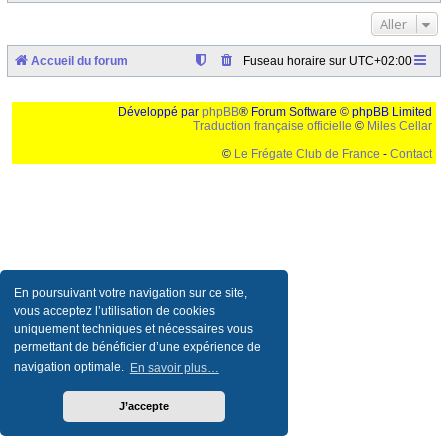
Aller
Accueil du forum
Fuseau horaire sur
UTC+02:00
Développé par
phpBB
® Forum Software © phpBB Limited
Traduction française officielle
©
Miles Cellar
©
Le Frégate Club de France
-
Contact
Ceci est un texte de remplissage qui n'a pour but que forcer l'elargissement de la div page...
Ben oui, quand on veut pas d'un "site optimise pour une resolution de 1024x768 et
parametres d'affichage pas defaut de votre navigateur" faut bien trouver des paliatifs !
En poursuivant votre navigation sur ce site,
vous acceptez l’utilisation de cookies
uniquement techniques et nécessaires vous
permettant de bénéficier d’une expérience de
navigation optimale.
En savoir plus…
J’accepte