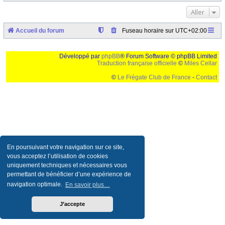
Aller
Accueil du forum
Fuseau horaire sur
UTC+02:00
Développé par
phpBB
® Forum Software © phpBB Limited
Traduction française officielle
©
Miles Cellar
©
Le Frégate Club de France
-
Contact
Ceci est un texte de remplissage qui n'a pour but que forcer l'elargissement de la div page...
Ben oui, quand on veut pas d'un "site optimise pour une resolution de 1024x768 et
parametres d'affichage pas defaut de votre navigateur" faut bien trouver des paliatifs !
En poursuivant votre navigation sur ce site,
vous acceptez l’utilisation de cookies
uniquement techniques et nécessaires vous
permettant de bénéficier d’une expérience de
navigation optimale.
En savoir plus…
J’accepte