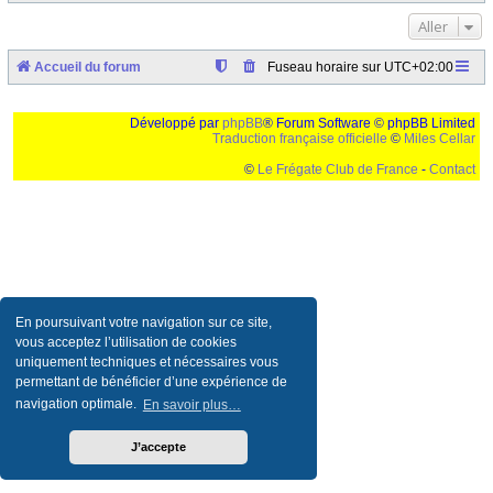
Aller
Accueil du forum
Fuseau horaire sur
UTC+02:00
Développé par
phpBB
® Forum Software © phpBB Limited
Traduction française officielle
©
Miles Cellar
©
Le Frégate Club de France
-
Contact
Ceci est un texte de remplissage qui n'a pour but que forcer l'elargissement de la div page...
Ben oui, quand on veut pas d'un "site optimise pour une resolution de 1024x768 et
parametres d'affichage pas defaut de votre navigateur" faut bien trouver des paliatifs !
En poursuivant votre navigation sur ce site,
vous acceptez l’utilisation de cookies
uniquement techniques et nécessaires vous
permettant de bénéficier d’une expérience de
navigation optimale.
En savoir plus…
J’accepte