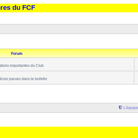
bres du FCF
Forum
ations importantes du Club
ièces parues dans le bulletin
L’équipe