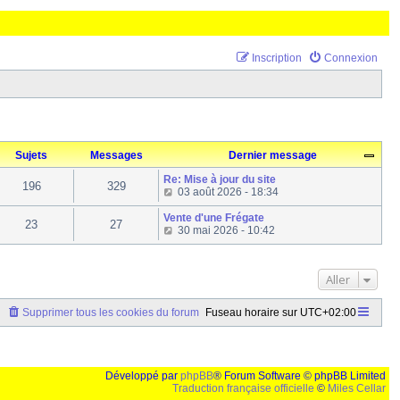
Inscription
Connexion
Sujets
Messages
Dernier message
Re: Mise à jour du site
196
329
C
03 août 2026 - 18:34
o
n
Vente d'une Frégate
23
27
s
C
30 mai 2026 - 10:42
u
o
l
n
t
s
Aller
e
u
r
l
l
t
Supprimer tous les cookies du forum
Fuseau horaire sur
UTC+02:00
e
e
d
r
e
l
r
e
n
d
Développé par
phpBB
® Forum Software © phpBB Limited
i
e
Traduction française officielle
©
Miles Cellar
e
r