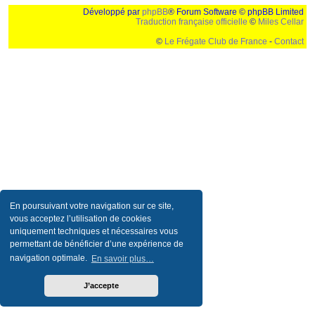
Développé par
phpBB
® Forum Software © phpBB Limited
Traduction française officielle
©
Miles Cellar
©
Le Frégate Club de France
-
Contact
Ceci est un texte de remplissage qui n'a pour but que forcer l'elargissement de la div page...
Ben oui, quand on veut pas d'un "site optimise pour une resolution de 1024x768 et
parametres d'affichage pas defaut de votre navigateur" faut bien trouver des paliatifs !
En poursuivant votre navigation sur ce site,
vous acceptez l’utilisation de cookies
uniquement techniques et nécessaires vous
permettant de bénéficier d’une expérience de
navigation optimale.
En savoir plus…
J’accepte