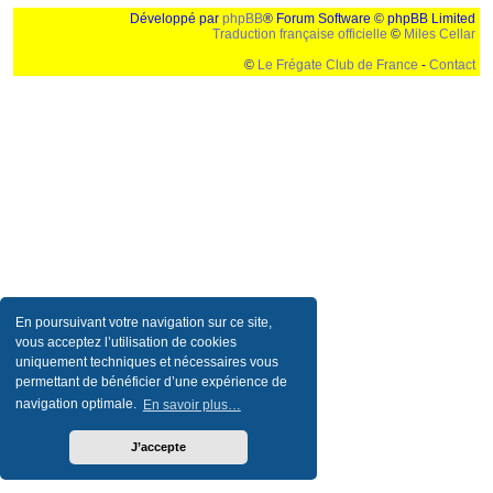
Développé par
phpBB
® Forum Software © phpBB Limited
Traduction française officielle
©
Miles Cellar
©
Le Frégate Club de France
-
Contact
Ceci est un texte de remplissage qui n'a pour but que forcer l'elargissement de la div page...
Ben oui, quand on veut pas d'un "site optimise pour une resolution de 1024x768 et
parametres d'affichage pas defaut de votre navigateur" faut bien trouver des paliatifs !
En poursuivant votre navigation sur ce site,
vous acceptez l’utilisation de cookies
uniquement techniques et nécessaires vous
permettant de bénéficier d’une expérience de
navigation optimale.
En savoir plus…
J’accepte