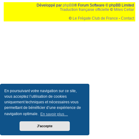
Développé par
phpBB
® Forum Software © phpBB Limited
Traduction française officielle
©
Miles Cellar
©
Le Frégate Club de France
-
Contact
Ceci est un texte de remplissage qui n'a pour but que forcer l'elargissement de la div page...
Ben oui, quand on veut pas d'un "site optimise pour une resolution de 1024x768 et
parametres d'affichage pas defaut de votre navigateur" faut bien trouver des paliatifs !
En poursuivant votre navigation sur ce site,
vous acceptez l’utilisation de cookies
uniquement techniques et nécessaires vous
permettant de bénéficier d’une expérience de
navigation optimale.
En savoir plus…
J’accepte