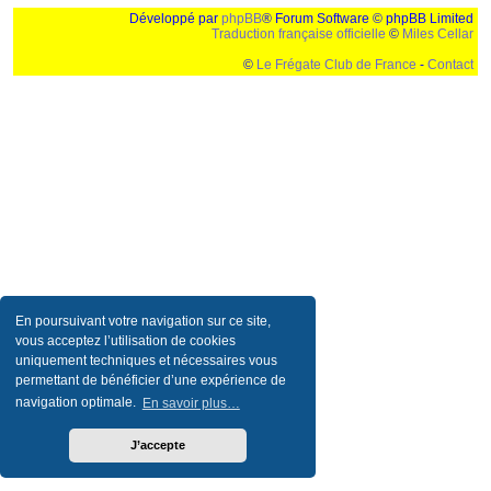
Développé par
phpBB
® Forum Software © phpBB Limited
Traduction française officielle
©
Miles Cellar
©
Le Frégate Club de France
-
Contact
Ceci est un texte de remplissage qui n'a pour but que forcer l'elargissement de la div page...
Ben oui, quand on veut pas d'un "site optimise pour une resolution de 1024x768 et
parametres d'affichage pas defaut de votre navigateur" faut bien trouver des paliatifs !
En poursuivant votre navigation sur ce site,
vous acceptez l’utilisation de cookies
uniquement techniques et nécessaires vous
permettant de bénéficier d’une expérience de
navigation optimale.
En savoir plus…
J’accepte