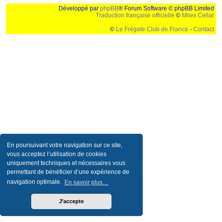
Développé par
phpBB
® Forum Software © phpBB Limited
Traduction française officielle
©
Miles Cellar
©
Le Frégate Club de France
-
Contact
Ceci est un texte de remplissage qui n'a pour but que forcer l'elargissement de la div page...
Ben oui, quand on veut pas d'un "site optimise pour une resolution de 1024x768 et
parametres d'affichage pas defaut de votre navigateur" faut bien trouver des paliatifs !
En poursuivant votre navigation sur ce site,
vous acceptez l’utilisation de cookies
uniquement techniques et nécessaires vous
permettant de bénéficier d’une expérience de
navigation optimale.
En savoir plus…
J’accepte