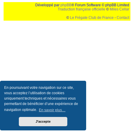
Développé par
phpBB
® Forum Software © phpBB Limited
Traduction française officielle
©
Miles Cellar
©
Le Frégate Club de France
-
Contact
Ceci est un texte de remplissage qui n'a pour but que forcer l'elargissement de la div page...
Ben oui, quand on veut pas d'un "site optimise pour une resolution de 1024x768 et
parametres d'affichage pas defaut de votre navigateur" faut bien trouver des paliatifs !
En poursuivant votre navigation sur ce site,
vous acceptez l’utilisation de cookies
uniquement techniques et nécessaires vous
permettant de bénéficier d’une expérience de
navigation optimale.
En savoir plus…
J’accepte