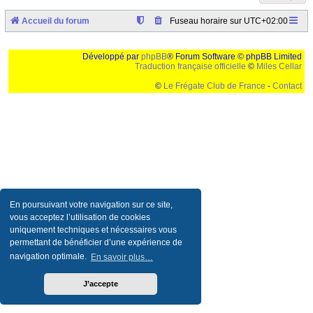
Accueil du forum
Fuseau horaire sur
UTC+02:00
Développé par
phpBB
® Forum Software © phpBB Limited
Traduction française officielle
©
Miles Cellar
©
Le Frégate Club de France
-
Contact
Ceci est un texte de remplissage qui n'a pour but que forcer l'elargissement de la div page...
Ben oui, quand on veut pas d'un "site optimise pour une resolution de 1024x768 et
parametres d'affichage pas defaut de votre navigateur" faut bien trouver des paliatifs !
En poursuivant votre navigation sur ce site,
vous acceptez l’utilisation de cookies
uniquement techniques et nécessaires vous
permettant de bénéficier d’une expérience de
navigation optimale.
En savoir plus…
J’accepte