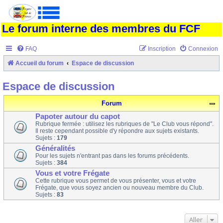
Le forum interne des membres du FCF
FAQ
Inscription
Connexion
Accueil du forum
Espace de discussion
Espace de discussion
Forum
Papoter autour du capot
Rubrique fermée : utilisez les rubriques de "Le Club vous répond".
Il reste cependant possible d'y répondre aux sujets existants.
Sujets :
179
Généralités
Pour les sujets n'entrant pas dans les forums précédents.
Sujets :
384
Vous et votre Frégate
Cette rubrique vous permet de vous présenter, vous et votre
Frégate, que vous soyez ancien ou nouveau membre du Club.
Sujets :
83
Aller