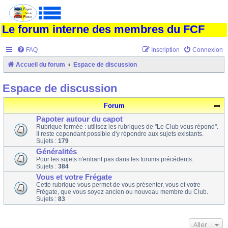
Le forum interne des membres du FCF
FAQ
Inscription
Connexion
Accueil du forum
Espace de discussion
Espace de discussion
Forum
Papoter autour du capot
Rubrique fermée : utilisez les rubriques de "Le Club vous répond".
Il reste cependant possible d'y répondre aux sujets existants.
Sujets :
179
Généralités
Pour les sujets n'entrant pas dans les forums précédents.
Sujets :
384
Vous et votre Frégate
Cette rubrique vous permet de vous présenter, vous et votre
Frégate, que vous soyez ancien ou nouveau membre du Club.
Sujets :
83
Aller