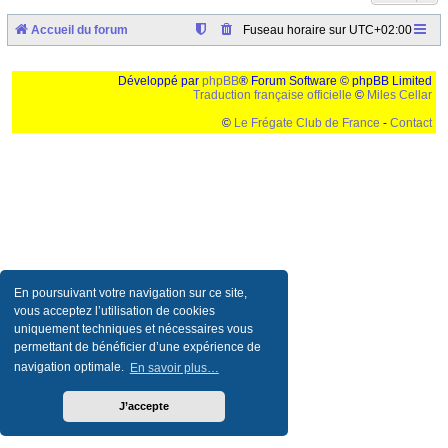
Accueil du forum
Fuseau horaire sur
UTC+02:00
Développé par
phpBB
® Forum Software © phpBB Limited
Traduction française officielle
©
Miles Cellar
©
Le Frégate Club de France
-
Contact
Ceci est un texte de remplissage qui n'a pour but que forcer l'elargissement de la div page...
Ben oui, quand on veut pas d'un "site optimise pour une resolution de 1024x768 et
parametres d'affichage pas defaut de votre navigateur" faut bien trouver des paliatifs !
En poursuivant votre navigation sur ce site,
vous acceptez l’utilisation de cookies
uniquement techniques et nécessaires vous
permettant de bénéficier d’une expérience de
navigation optimale.
En savoir plus…
J’accepte