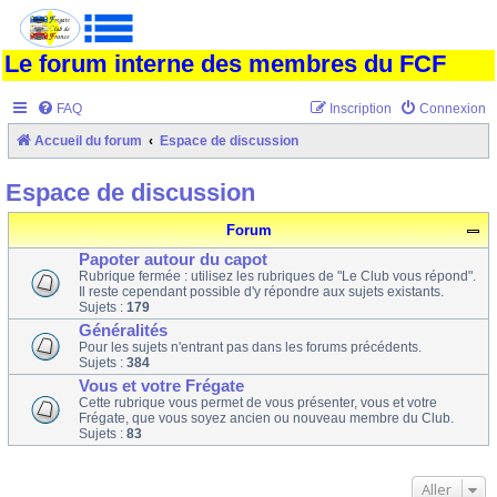
Le forum interne des membres du FCF
FAQ
Inscription
Connexion
Accueil du forum
Espace de discussion
Espace de discussion
Forum
Papoter autour du capot
Rubrique fermée : utilisez les rubriques de "Le Club vous répond".
Il reste cependant possible d'y répondre aux sujets existants.
Sujets :
179
Généralités
Pour les sujets n'entrant pas dans les forums précédents.
Sujets :
384
Vous et votre Frégate
Cette rubrique vous permet de vous présenter, vous et votre
Frégate, que vous soyez ancien ou nouveau membre du Club.
Sujets :
83
Aller