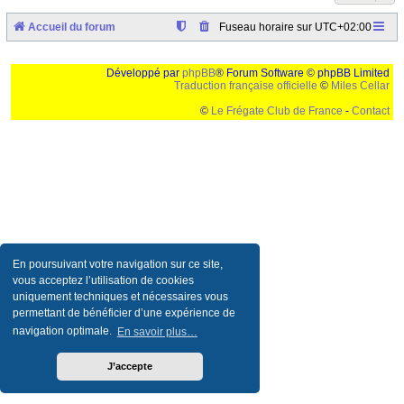
Accueil du forum
Fuseau horaire sur
UTC+02:00
Développé par
phpBB
® Forum Software © phpBB Limited
Traduction française officielle
©
Miles Cellar
©
Le Frégate Club de France
-
Contact
Ceci est un texte de remplissage qui n'a pour but que forcer l'elargissement de la div page...
Ben oui, quand on veut pas d'un "site optimise pour une resolution de 1024x768 et
parametres d'affichage pas defaut de votre navigateur" faut bien trouver des paliatifs !
En poursuivant votre navigation sur ce site,
vous acceptez l’utilisation de cookies
uniquement techniques et nécessaires vous
permettant de bénéficier d’une expérience de
navigation optimale.
En savoir plus…
J’accepte