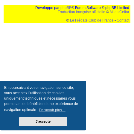
Développé par
phpBB
® Forum Software © phpBB Limited
Traduction française officielle
©
Miles Cellar
©
Le Frégate Club de France
-
Contact
Ceci est un texte de remplissage qui n'a pour but que forcer l'elargissement de la div page...
Ben oui, quand on veut pas d'un "site optimise pour une resolution de 1024x768 et
parametres d'affichage pas defaut de votre navigateur" faut bien trouver des paliatifs !
En poursuivant votre navigation sur ce site,
vous acceptez l’utilisation de cookies
uniquement techniques et nécessaires vous
permettant de bénéficier d’une expérience de
navigation optimale.
En savoir plus…
J’accepte