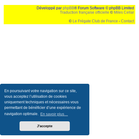
Développé par
phpBB
® Forum Software © phpBB Limited
Traduction française officielle
©
Miles Cellar
©
Le Frégate Club de France
-
Contact
Ceci est un texte de remplissage qui n'a pour but que forcer l'elargissement de la div page...
Ben oui, quand on veut pas d'un "site optimise pour une resolution de 1024x768 et
parametres d'affichage pas defaut de votre navigateur" faut bien trouver des paliatifs !
En poursuivant votre navigation sur ce site,
vous acceptez l’utilisation de cookies
uniquement techniques et nécessaires vous
permettant de bénéficier d’une expérience de
navigation optimale.
En savoir plus…
J’accepte