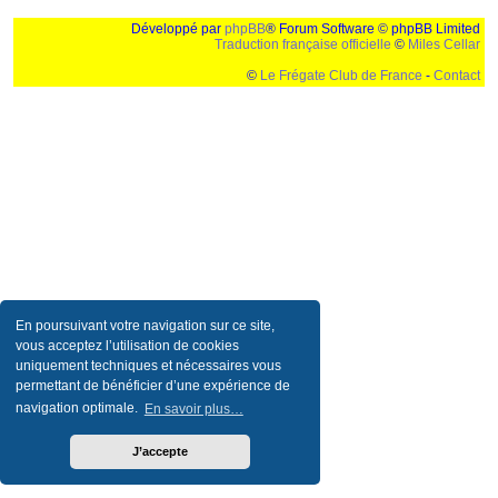
Développé par
phpBB
® Forum Software © phpBB Limited
Traduction française officielle
©
Miles Cellar
©
Le Frégate Club de France
-
Contact
Ceci est un texte de remplissage qui n'a pour but que forcer l'elargissement de la div page...
Ben oui, quand on veut pas d'un "site optimise pour une resolution de 1024x768 et
parametres d'affichage pas defaut de votre navigateur" faut bien trouver des paliatifs !
En poursuivant votre navigation sur ce site,
vous acceptez l’utilisation de cookies
uniquement techniques et nécessaires vous
permettant de bénéficier d’une expérience de
navigation optimale.
En savoir plus…
J’accepte